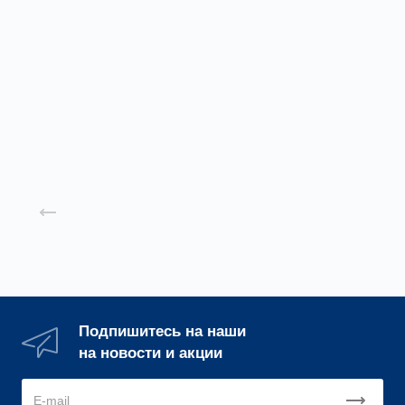
Радиальные
Радиальные
вентиляторы
вентиляторы
"наездник" ВР 132-
"наездник" ВР 80-
30Н
75Н
Подробнее
Подробнее
Назад к списку
Подпишитесь на наши
на новости и акции