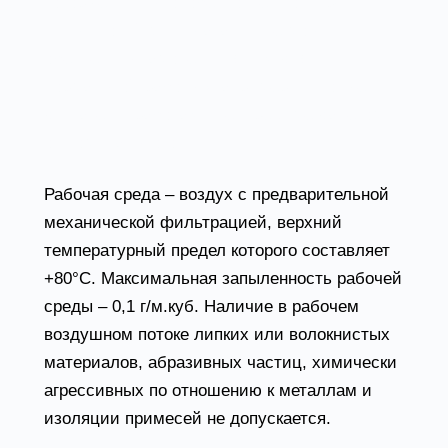
которые в силу особенностей конструкции
или условий эксплуатации не могут
обеспечить самовентиляцию для
нормальной работы (например, силовые
двигатели, работающие в режиме далеком
от номинального).
Рабочая среда – воздух с предварительной
механической фильтрацией, верхний
температурный предел которого составляет
+80°С. Максимальная запыленность рабочей
среды – 0,1 г/м.куб. Наличие в рабочем
воздушном потоке липких или волокнистых
материалов, абразивных частиц, химически
агрессивных по отношению к металлам и
изоляции примесей не допускается.