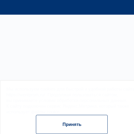
Мы
используем cookies
для быстрой и удобной работы сайт
https://wentprom.ru/. Продолжая пользоваться сайтом,
вы принимаете условия обработки
персональных данных
.
К сайту подключен сервис Яндекс.Метрика, который также
использует файлы
cookie
.
Принять