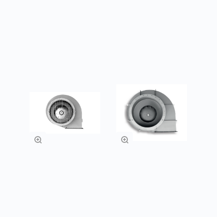
Товары из категории
Радиальные
Радиальные
вентиляторы
вентиляторы
"наездник" ВР 280-
"наездник" ВР 80-
46Н
75Н