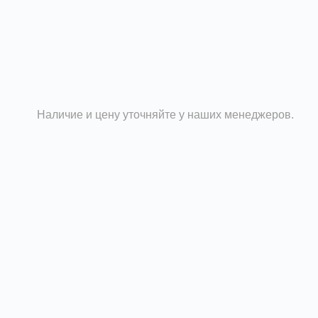
Уголок оцинкованный применяется для создания
фланцевых соединений прямоугольных воздуховодо
Подробности
Наличие и цену уточняйте у наших менеджеров.
воздуховодов является соединение фланцев при устрой