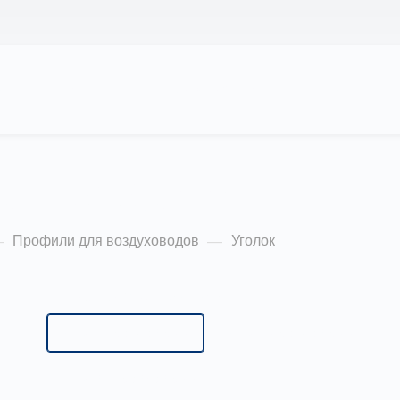
АС
ПРОЕКТЫ
КАЛЬКУЛЯТОР
ЦЕНЫ
65х18х2,5мм
Профили для воздуховодов
Уголок
—
—
Типоразмер:
УГФ-0 65х18х2,5мм
УГФ-0 65х18х2,5мм
УГФ-1 95х18х2,5мм
УГФ-2 105х27х2,5мм