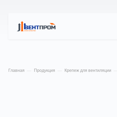
КАТАЛОГ
О Н
Уголок СТ УГФ-0 
Главная
Продукция
Крепеж для вентиляции
—
—