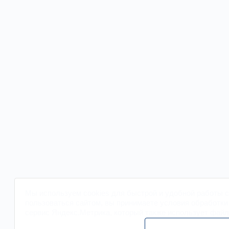
Мы
используем cookies
для быстрой и удобной работы са
пользоваться сайтом, вы принимаете условия обработк
сервис Яндекс.Метрика, который также использует фай