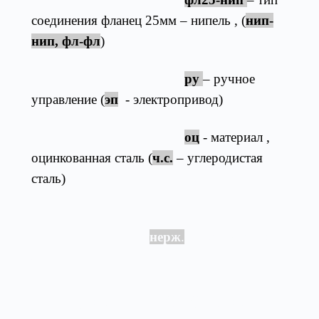
соединения фланец 25мм – нипель , (
нип-
нип, фл-фл
)
ру
– ручное
управление (
эп
- электропривод)
оц
- материал ,
оцинкованная сталь (
ч.с.
– углеродистая
сталь)
(
нерж
.
- нержавеющая
сталь)
Товары из категории