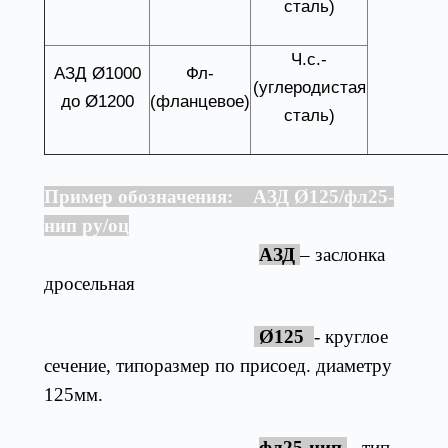
сталь)
Ч.с.-
АЗД Ø1000
Фл-
(углеродистая
до Ø1200
(фланцевое)
сталь)
Пример обозначения: АЗД Ø125/фл25-
нип ру/оц
АЗД
– заслонка
дросельная
Ø125
- круглое
сечение, типоразмер по присоед. диаметру
125мм.
фл25-нип
– тип