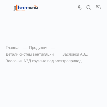
Заслонки АЗД круглые
под электропривод
Главная
Продукция
—
—
Детали систем вентиляции
Заслонки АЗД
—
—
Заслонки АЗД круглые под электропривод