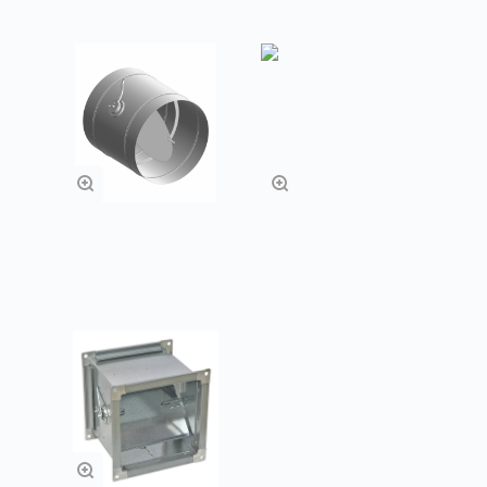
Заслонки АЗД
Заслонки АЗД
круглые ручное
прямоугольные
управление
под электропривод