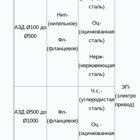
сталь)
Нип-
Оц-
(нипельное)
АЗД Ø100 до
(оцинкованная
Ø500
Фл-
сталь)
(фланцевое)
Нерж-
РУ-(ручн
(нержавеющая
управлен
сталь)
ЭП-
Ч.с.-
(электро
(углеродистая
привод)
сталь)
АЗД Ø500 до
Фл-
Ø1000
(фланцевое)
Оц -
(оцинкованная